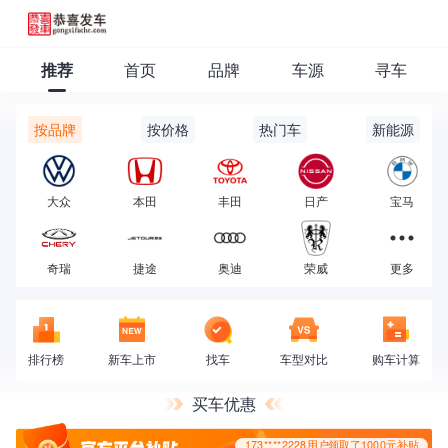
173****2228用户领取了1000元补贴
推荐
首页
品牌
车源
寻车
按品牌
按价格
热门车
新能源
大众
本田
丰田
日产
宝马
173****2228用户领取了1000元补贴
奇瑞
捷途
奥迪
荣威
更多
排行榜
新车上市
找车
车型对比
购车计算
买车优惠
173****2228用户领取了1000元补贴