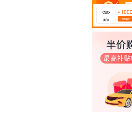
100
￥
立即领取
奥迪