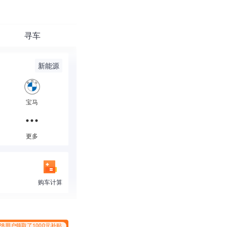
寻车
新能源
5万以下
5-8万
*2228用户领取了1000元补贴
宝马
25-30万
30-40万
80万以上
更多
更多
购车计算
*2228用户领取了1000元补贴