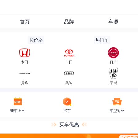
首页
品牌
车源
按价格
热门车
173***
本田
丰田
日产
捷途
奥迪
荣威
新车上市
找车
车型对比
买车优惠
173***