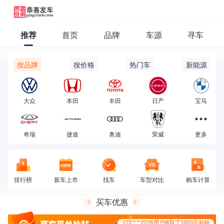
推荐
首页
品牌
车源
寻车
173****2228用户领取了1000元补贴
按品牌
按价格
热门车
新能源
大众
本田
丰田
日产
宝马
奇瑞
捷途
奥迪
荣威
更多
排行榜
新车上市
找车
车型对比
购车计算
买车优惠
173****2228用户领取了1000元补贴