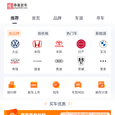
推荐
首页
品牌
车源
寻车
按品牌
按价格
热门车
新能源
173****2228用户领取了1000元补贴
大众
本田
丰田
日产
宝马
奇瑞
捷途
奥迪
荣威
更多
排行榜
新车上市
找车
车型对比
购车计算
买车优惠
173****2228用户领取了1000元补贴