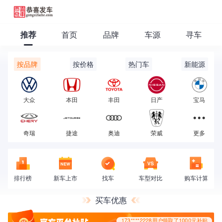
173****2228用户领取了1000元补贴
推荐
首页
品牌
车源
寻车
按品牌
按价格
热门车
新能源
大众
本田
丰田
日产
宝马
173****2228用户领取了1000元补贴
奇瑞
捷途
奥迪
荣威
更多
排行榜
新车上市
找车
车型对比
购车计算
买车优惠
173****2228用户领取了1000元补贴