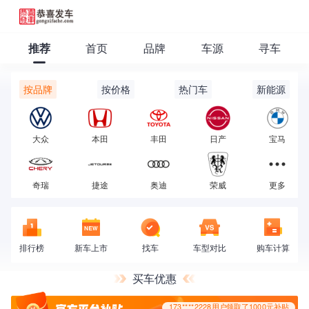
173****2228用户领取了1000元补贴
推荐
首页
品牌
车源
寻车
按品牌
按价格
热门车
新能源
大众
本田
丰田
日产
宝马
173****2228用户领取了1000元补贴
奇瑞
捷途
奥迪
荣威
更多
排行榜
新车上市
找车
车型对比
购车计算
买车优惠
173****2228用户领取了1000元补贴