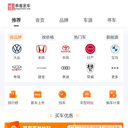
推荐
首页
品牌
车源
寻车
173****2228用户领取了1000元补贴
按品牌
按价格
热门车
新能源
大众
本田
丰田
日产
宝马
奇瑞
捷途
奥迪
荣威
更多
排行榜
新车上市
找车
车型对比
购车计算
买车优惠
173****2228用户领取了1000元补贴