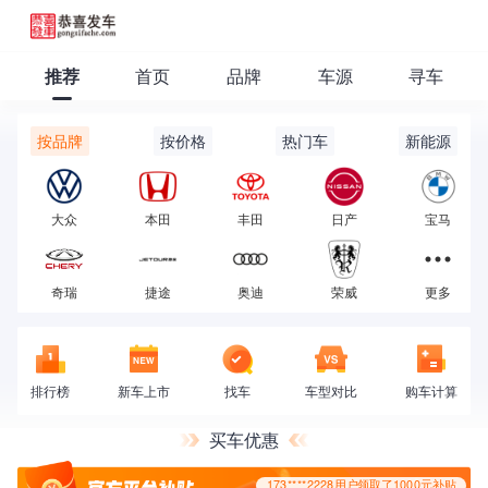
推荐
首页
品牌
车源
寻车
173****2228用户领取了1000元补贴
按品牌
按价格
热门车
新能源
大众
本田
丰田
日产
宝马
奇瑞
捷途
奥迪
荣威
更多
排行榜
新车上市
找车
车型对比
购车计算
买车优惠
173****2228用户领取了1000元补贴